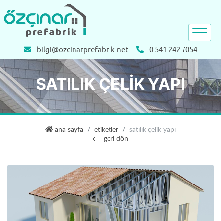
bilgi@ozcinarprefabrik.net
0 541 242 7054
SATILIK ÇELIK YAPI
özçınar prefabrik
ana sayfa
etiketler
satılık çelik yapı
geri dön