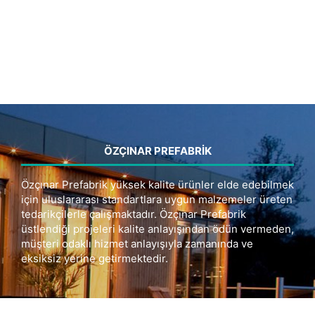
ÖZÇINAR PREFABRIK
Özçınar Prefabrik yüksek kalite ürünler elde edebilmek
için uluslararası standartlara uygun malzemeler üreten
tedarikçilerle çalışmaktadır. Özçınar Prefabrik
üstlendiği projeleri kalite anlayışından ödün vermeden,
müşteri odaklı hizmet anlayışıyla zamanında ve
eksiksiz yerine getirmektedir.