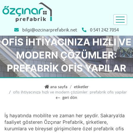
bilgi@ozcinarprefabrik.net
0 541 242 7054
OFIS İHTIYACINIZA HIZLI VE
MODERN ÇÖZÜMLER:
PREFABRIK OFIS YAPILAR
özçınar prefabrik
ana sayfa
etiketler
ofis i̇htiyacınıza hızlı ve modern çözümler: prefabrik ofis yapılar
geri dön
İş hayatında mobilite ve zaman her şeydir. Sakarya’da
faaliyet gösteren Özçınar Prefabrik, şirketlere,
kurumlara ve bireysel girişimcilere özel prefabrik ofis