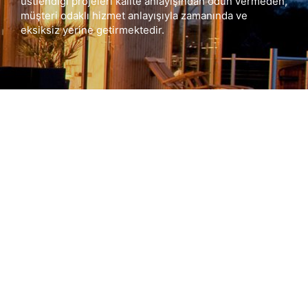
üstlendiği projeleri kalite anlayışından ödün vermeden,
müşteri odaklı hizmet anlayışıyla zamanında ve
eksiksiz yerine getirmektedir.
BIZE ULAŞIN
0 541 2427054
0 534 5450801
bilgi@ozcinarprefabrik.net
Orta Mah. 671 Nolu Sok. 11 / B Kat: 2 No: 4
Adapazarı/SAKARYA