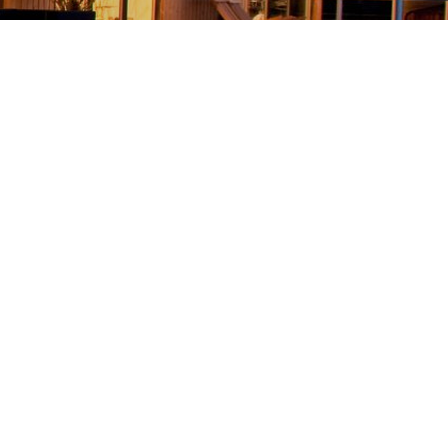
BIZE ULAŞIN
0 541 2427054
0 534 5450801
bilgi@ozcinarprefabrik.net
Orta Mah. 671 Nolu Sok. 11 / B Kat: 2 No: 4
Adapazarı/SAKARYA
HIZLI ERIŞIM
ANA SAYFA