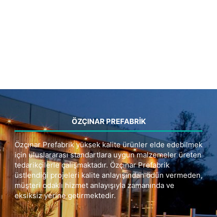
ÖZÇINAR PREFABRIK
Özçınar Prefabrik yüksek kalite ürünler elde edebilmek
için uluslararası standartlara uygun malzemeler üreten
tedarikçilerle çalışmaktadır. Özçınar Prefabrik
üstlendiği projeleri kalite anlayışından ödün vermeden,
müşteri odaklı hizmet anlayışıyla zamanında ve
eksiksiz yerine getirmektedir.