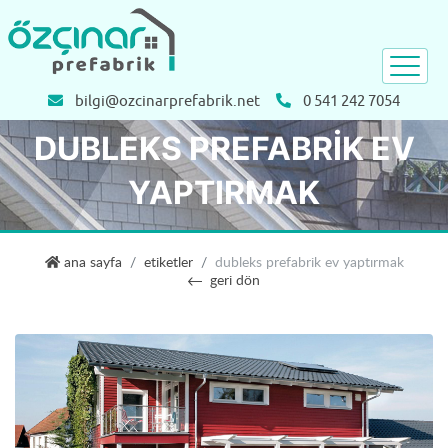
bilgi@ozcinarprefabrik.net
0 541 242 7054
DUBLEKS PREFABRIK EV
YAPTIRMAK
özçınar prefabrik
ana sayfa
etiketler
dubleks prefabrik ev yaptırmak
geri dön